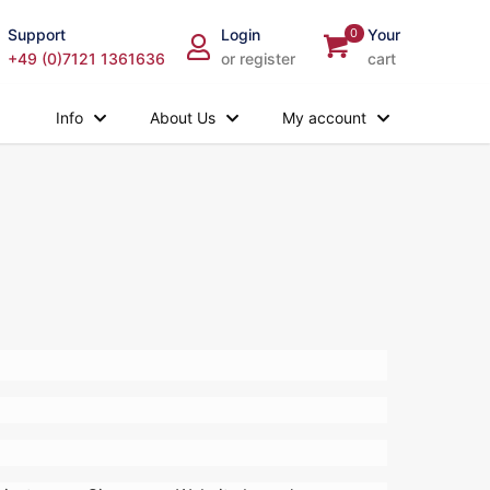
Support
Login
0
Your
+49 (0)7121 1361636
or register
cart
Info
About Us
My account