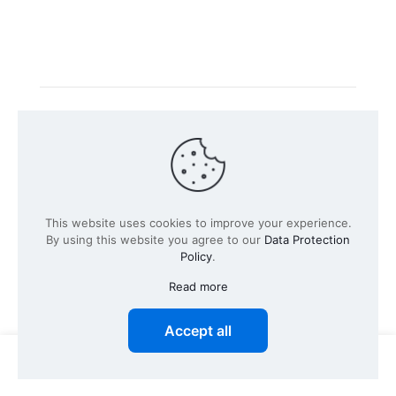
Intacs 认证培训由官方注册的培训公司
Knüvener Mackert
GmbH
所提供。
©
2026 SPICE-Traing.com 由
Passion to Grow GmbH所提
This website uses cookies to improve your experience.
供
| 保留所有权利
By using this website you agree to our
Data Protection
Policy
.
Read more
Accept all
0
0