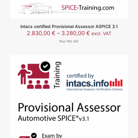
intacs certified Provisional Assessor ASPICE 3.1
价
2.830,00
€
–
3.280,00
€
excl. VAT
格
Plus 19% VAT
范
围：
2.830,00 €
至
3.280,00 €