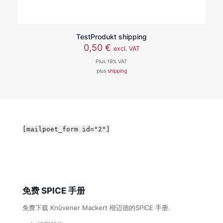
TestProdukt shipping
0,50
€
excl. VAT
Plus 19% VAT
plus
shipping
[mailpoet_form id="2"]
免费 SPICE 手册
免费下载 Knüvener Mackert 楷迈德的SPICE 手册.