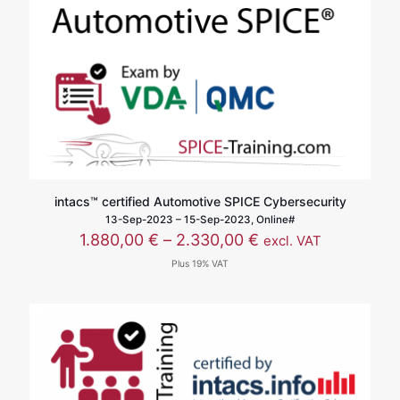
intacs™ certified Automotive SPICE Cybersecurity
13-Sep-2023 – 15-Sep-2023, Online#
价
1.880,00
€
–
2.330,00
€
excl. VAT
格
Plus 19% VAT
范
围：
1.880,00 €
至
2.330,00 €