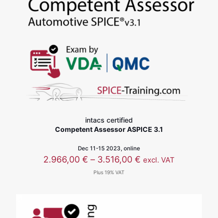
intacs certified
Competent Assessor ASPICE 3.1
Dec 11-15 2023, online
价
2.966,00
€
–
3.516,00
€
excl. VAT
格
Plus 19% VAT
范
围：
2.966,00 €
至
3.516,00 €