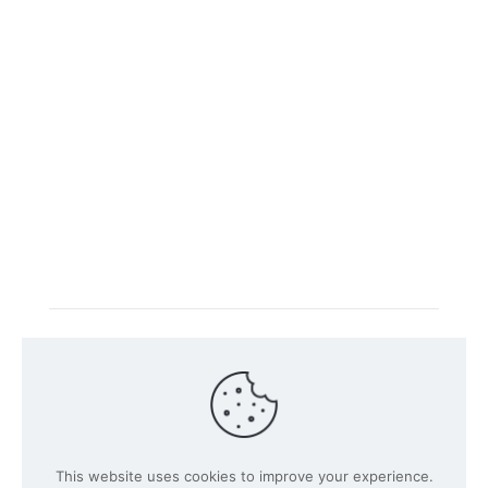
Intacs 认证培训由官方注册的培训公司
Knüvener Mackert
GmbH
所提供。
©
2026 SPICE-Traing.com 由
Passion to Grow GmbH所提
This website uses cookies to improve your experience.
供
| 保留所有权利