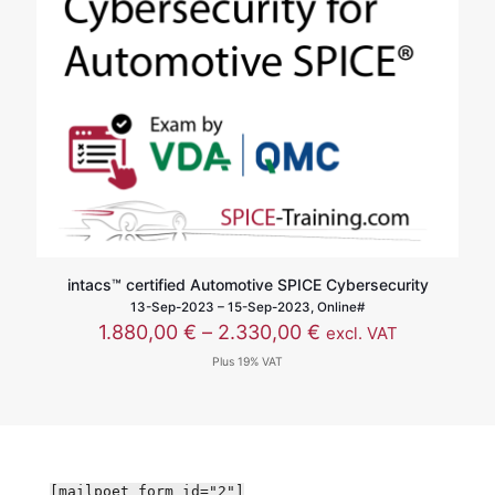
intacs™ certified Automotive SPICE Cybersecurity
13-Sep-2023 – 15-Sep-2023, Online#
价
1.880,00
€
–
2.330,00
€
excl. VAT
格
Plus 19% VAT
范
围：
1.880,00 €
至
2.330,00 €
[mailpoet_form id="2"]