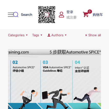
登录
0
Search
购物车
或注册
Categories
Tags
Authors
Show all