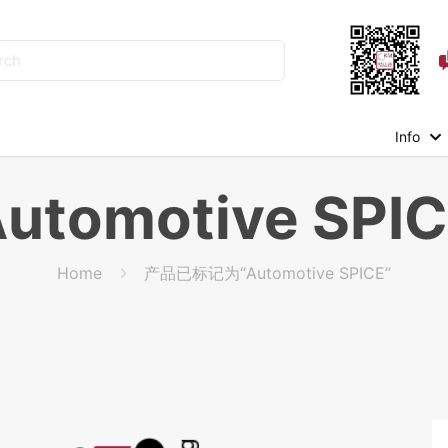
Info
utomotive SPI
Home
产品已标记为“Automotive SPICE”