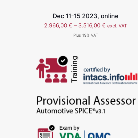
Dec 11-15 2023, online
价
2.966,00
€
–
3.516,00
€
excl. VAT
格
Plus 19% VAT
范
围：
2.966,00 €
至
3.516,00 €