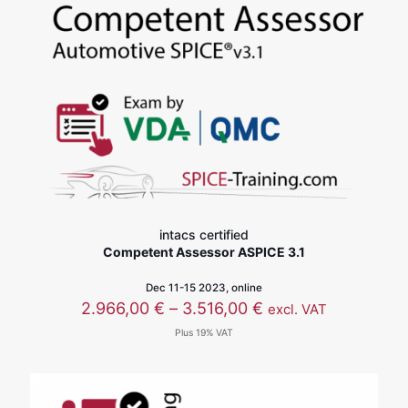
intacs certified
Competent Assessor ASPICE 3.1
Dec 11-15 2023, online
价
2.966,00
€
–
3.516,00
€
excl. VAT
格
Plus 19% VAT
范
围：
2.966,00 €
至