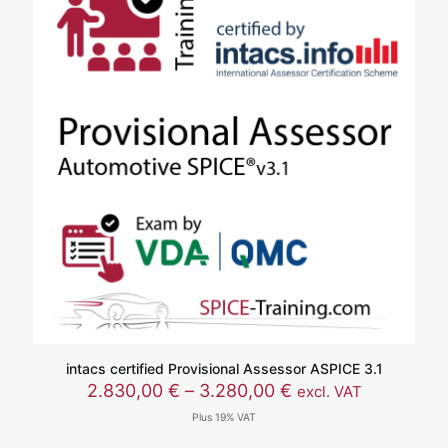
3.516,00 €
intacs certified Provisional Assessor ASPICE 3.1
价
2.830,00
€
–
3.280,00
€
excl. VAT
格
Plus 19% VAT
范
围：