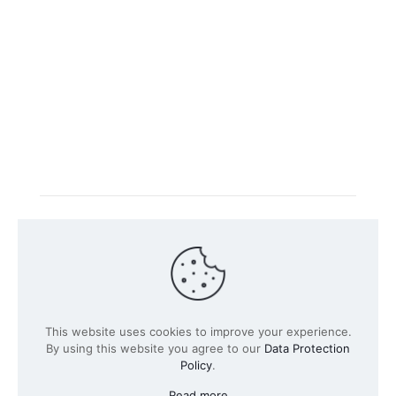
Intacs 认证培训由官方注册的培训公司
Knüvener Mackert
GmbH
所提供。
©
2026 SPICE-Traing.com 由
Passion to Grow GmbH所提
This website uses cookies to improve your experience.
供
| 保留所有权利
By using this website you agree to our
Data Protection
Policy
.
Read more